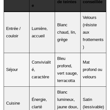
de teintes
conseillée
e
Velours
Blanc
(résiste
Entrée /
Lumière,
chaud, lin,
aux
couloir
accueil
grège
frottements
)
Bleu
Convivialit
Mat
profond,
Séjour
é,
profond ou
vert sauge,
caractère
velours
terracotta
Blanc
Énergie,
lumineux,
Satin
Cuisine
clarté
jaune doux,
(lessivable)