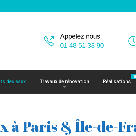
Appelez nous
01 48 51 33 90
N
ts des eaux
Travaux de rénovation
Réalisations
x à Paris & Île-de-