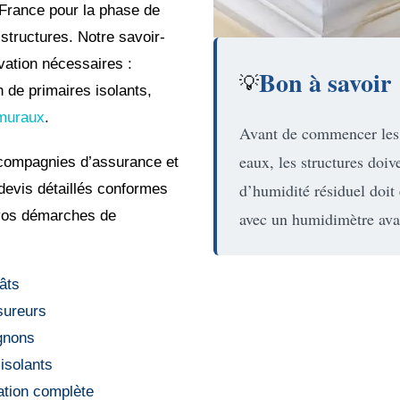
-France pour la phase de
structures. Notre savoir-
vation nécessaires :
Bon à savoir
💡
 de primaires isolants,
muraux
.
Avant de commencer les 
eaux, les structures doiv
s compagnies d’assurance et
d’humidité résiduel doit 
devis détaillés conformes
 vos démarches de
avec un humidimètre avan
âts
sureurs
gnons
 isolants
vation complète