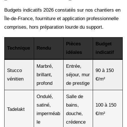
Budgets indicatifs 2026 constatés sur nos chantiers en
Île-de-France, fourniture et application professionnelle
comprises, hors préparation lourde du support.
Pièces
Budget
Technique
Rendu
idéales
indicatif
Marbré,
Entrée,
Stucco
90 à 150
brillant,
séjour, mur
vénitien
€/m²
profond
de prestige
Ondulé,
Salle de
satiné,
bains,
100 à 150
Tadelakt
imperméab
douche,
€/m²
le
crédence