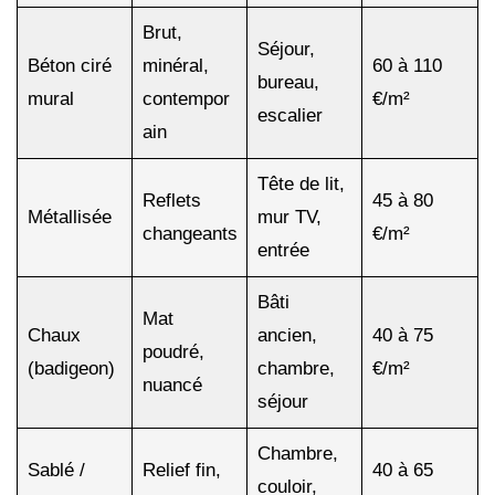
Brut,
Séjour,
Béton ciré
minéral,
60 à 110
bureau,
mural
contempor
€/m²
escalier
ain
Tête de lit,
Reflets
45 à 80
Métallisée
mur TV,
changeants
€/m²
entrée
Bâti
Mat
Chaux
ancien,
40 à 75
poudré,
(badigeon)
chambre,
€/m²
nuancé
séjour
Chambre,
Sablé /
Relief fin,
40 à 65
couloir,