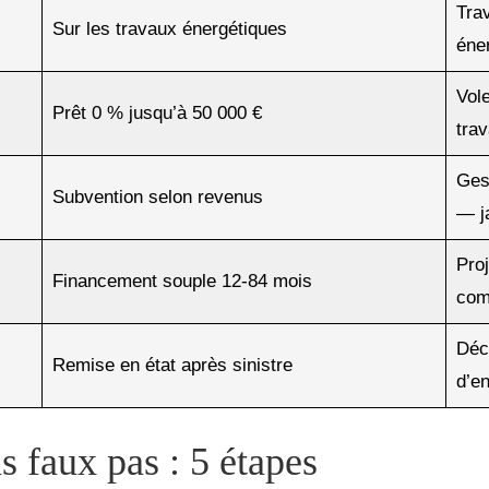
Tra
Sur les travaux énergétiques
éner
Vol
Prêt 0 % jusqu’à 50 000 €
tra
Ges
Subvention selon revenus
— j
Proj
Financement souple 12-84 mois
com
Décl
Remise en état après sinistre
d’en
s faux pas : 5 étapes