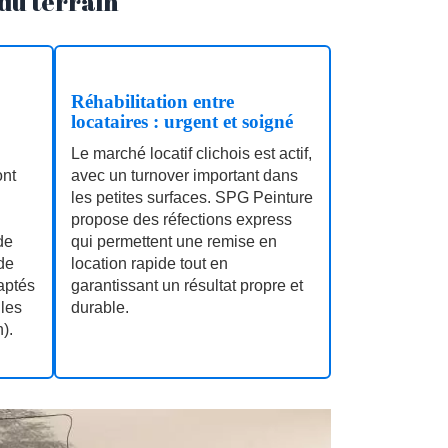
 du terrain
Réhabilitation entre
locataires : urgent et soigné
Le marché locatif clichois est actif,
ont
avec un turnover important dans
les petites surfaces. SPG Peinture
propose des réfections express
de
qui permettent une remise en
de
location rapide tout en
aptés
garantissant un résultat propre et
lles
durable.
n).