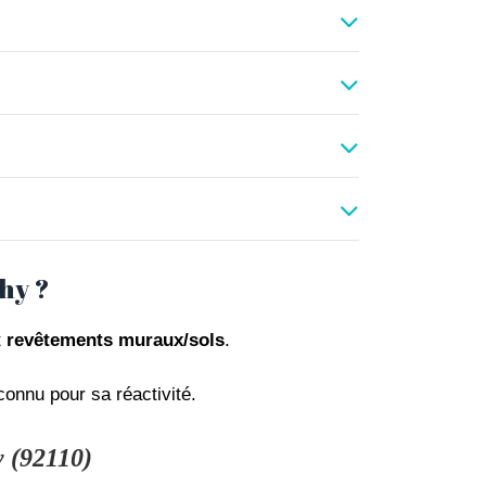
hy ?
t
revêtements muraux/sols
.
onnu pour sa réactivité.
y (92110)