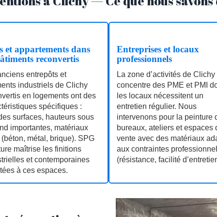
entions à Clichy — Ce que nous savons
s et appartements dans
Entreprises et locaux
bâtiments reconvertis
professionnels
nciens entrepôts et
La zone d’activités de Clichy
ents industriels de Clichy
concentre des PME et PMI d
nvertis en logements ont des
les locaux nécessitent un
téristiques spécifiques :
entretien régulier. Nous
des surfaces, hauteurs sous
intervenons pour la peinture 
nd importantes, matériaux
bureaux, ateliers et espaces 
 (béton, métal, brique). SPG
vente avec des matériaux ad
ure maîtrise les finitions
aux contraintes professionne
trielles et contemporaines
(résistance, facilité d’entretie
tées à ces espaces.