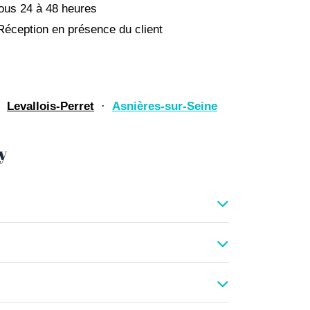
ous 24 à 48 heures
Réception en présence du client
·
Levallois-Perret
·
Asnières-sur-Seine
y