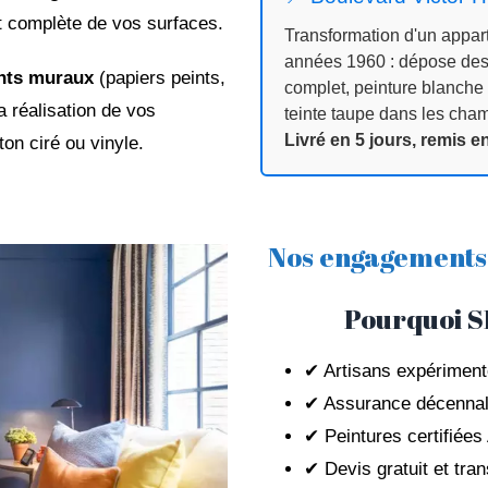
at complète de vos surfaces.
Transformation d'un appa
années 1960 : dépose des 
nts muraux
(papiers peints,
complet, peinture blanche
la réalisation de vos
teinte taupe dans les cham
Livré en 5 jours, remis 
ton ciré ou vinyle.
Nos engagements 
Pourquoi S
✔ Artisans expérimenté
✔ Assurance décennale
✔ Peintures certifiée
✔ Devis gratuit et tra