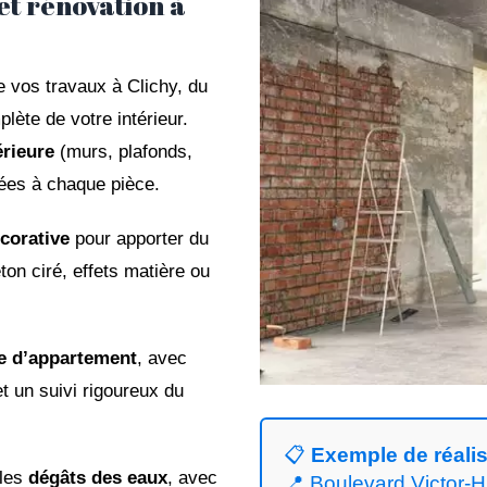
et rénovation à
 vos travaux à Clichy, du
lète de votre intérieur.
érieure
(murs, plafonds,
tées à chaque pièce.
corative
pour apporter du
éton ciré, effets matière ou
e d’appartement
, avec
t un suivi rigoureux du
📋
Exemple de réalis
 les
dégâts des eaux
, avec
📍 Boulevard Victor-H