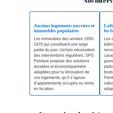
Nos interv
Anciens logements ouvriers et
Loft
immeubles populaires
les 
Les immeubles des années 1950-
Les a
1970 qui constituent une large
bâtim
partie du parc clichois nécessitent
reco
des interventions régulières. SPG
carac
Peinture propose des solutions
gran
durables et économiquement
plafo
adaptées pour la rénovation de
bruts
ces logements, qu’il s’agisse
Peint
d’appartements occupés ou remis
indus
en location.
adap