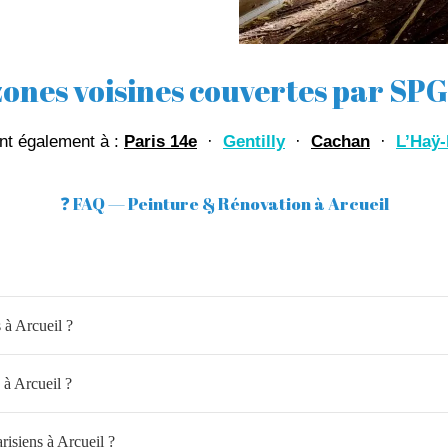
 zones voisines couvertes par SP
nt également à :
Paris 14e
·
Gentilly
·
Cachan
·
L’Haÿ-
❓ FAQ — Peinture & Rénovation à Arcueil
 à Arcueil ?
 à Arcueil ?
risiens à Arcueil ?