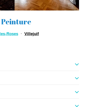
G Peinture
les-Roses
·
Villejuif