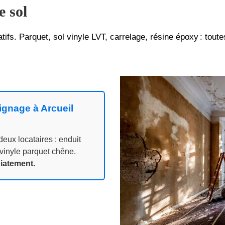
 sol
atifs. Parquet, sol vinyle LVT, carrelage, résine époxy : tout
ignage à Arcueil
eux locataires : enduit
 vinyle parquet chêne.
diatement.