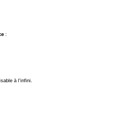
ce
:
able à l’infini.