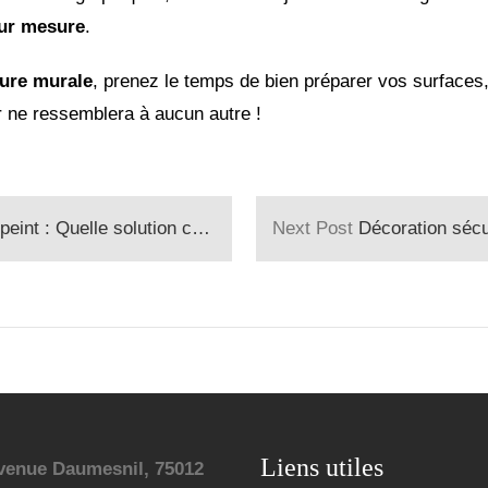
sur mesure
.
ture murale
, prenez le temps de bien préparer vos surfaces
eur ne ressemblera à aucun autre !
e solution choisir pour vos murs ?
Next Post
Décoration sécurisé
Liens utiles
venue Daumesnil, 75012