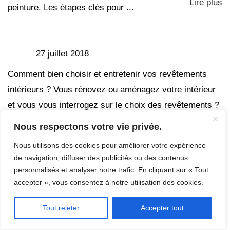
Lire plus
peinture. Les étapes clés pour ...
27 juillet 2018
Comment bien choisir et entretenir vos revêtements
intérieurs ? Vous rénovez ou aménagez votre intérieur
et vous vous interrogez sur le choix des revêtements ?
Qu’il s’agisse des murs, des sols ou des plafonds, bien
Nous respectons votre vie privée.
choisir ses revêtements est essentiel pour allier
Nous utilisons des cookies pour améliorer votre expérience
esthétisme, confort et durabilité. Voici nos conseils
de navigation, diffuser des publicités ou des contenus
pour sélectionner les bons matériaux et assurer leur
personnalisés et analyser notre trafic. En cliquant sur « Tout
Lire plus
entretien sur le lo...
accepter », vous consentez à notre utilisation des cookies.
🏠 💡 Un projet en tête ?
Tout rejeter
Accepter tout